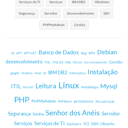
Serviços de TI
Serviços
IBM DB2
Windows
Segurança
Servidor
desenvolvimento
SSH
PHPMyAdmin
Gestão
Debian
Banco de Dados
AI
APT
APT-GET
blog
BPM
desenvolvimento
Gestão
FISL
FISL 8.0
Foto
Fórum
Gerenciamento
Instalação
IBM DB2
google
História
html
IA
Informática
Linux
Leitura
Mysql
ITIL
Kernel
Metodologia
PHP
PHPMyAdmin
processos
PHPStorm
Recuperação
Senhor dos Anéis
Segurança
Servidor
Senha
Serviços
Serviços de TI
SO
SSH
Ubuntu
Slackware