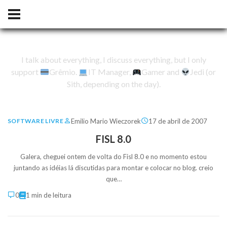
I talk about everything, I discuss everything, but I only
support
Grêmio.
IT Manager,
Gamer and
Jedi (or
Sith, depending on the day).
Emilio Mario Wieczorek
17 de abril de 2007
SOFTWARE LIVRE
FISL 8.0
Galera, cheguei ontem de volta do Fisl 8.0 e no momento estou
juntando as idéias lá discutidas para montar e colocar no blog. creio
que…
0
1 min de leitura