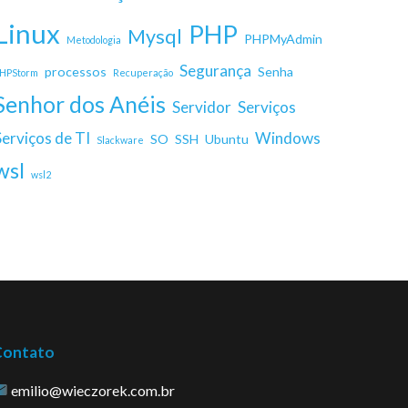
Linux
PHP
Mysql
PHPMyAdmin
Metodologia
Segurança
processos
Senha
HPStorm
Recuperação
Senhor dos Anéis
Servidor
Serviços
Serviços de TI
Windows
SO
SSH
Ubuntu
Slackware
wsl
wsl2
Contato
emilio@wieczorek.com.br