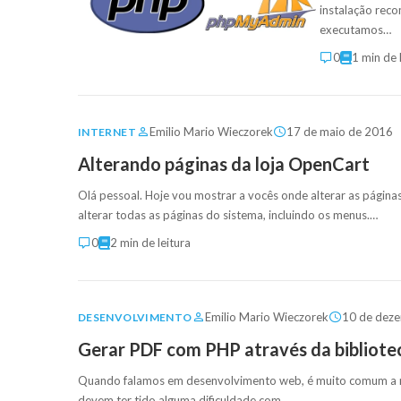
instalação reco
executamos…
0
1 min de 
Emilio Mario Wieczorek
17 de maio de 2016
INTERNET
Alterando páginas da loja OpenCart
Olá pessoal. Hoje vou mostrar a vocês onde alterar as págin
alterar todas as páginas do sistema, incluindo os menus.…
0
2 min de leitura
Emilio Mario Wieczorek
10 de dez
DESENVOLVIMENTO
Gerar PDF com PHP através da biblio
Quando falamos em desenvolvimento web, é muito comum a nec
devem ter tido alguma dificuldade com…