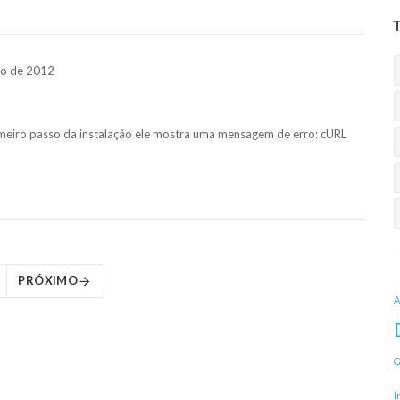
ço de 2012
rimeiro passo da instalação ele mostra uma mensagem de erro: cURL
PRÓXIMO
A
G
I