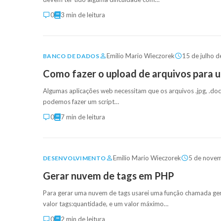
0
3 min de leitura
Emilio Mario Wieczorek
15 de julho 
BANCO DE DADOS
Como fazer o upload de arquivos para 
Algumas aplicações web necessitam que os arquivos .jpg, .doc
podemos fazer um script…
0
7 min de leitura
Emilio Mario Wieczorek
5 de nove
DESENVOLVIMENTO
Gerar nuvem de tags em PHP
Para gerar uma nuvem de tags usarei uma função chamada ger
valor tags:quantidade, e um valor máximo…
0
2 min de leitura