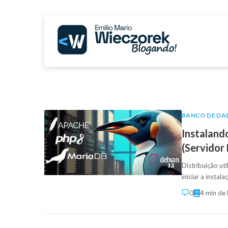
BANCO DE DA
Instaland
(Servidor
Distribuição ut
iniciar a insta
0
4 min de 