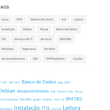
TAGS
Linux
PHP
Senhor dos Anéis
wsl
Leitura
Instalação
Debian
Mysql
Banco de Dados
ITIL
Serviços de TI
Serviços
IBM DB2
Windows
Segurança
Servidor
desenvolvimento
SSH
PHPMyAdmin
Gestão
Banco de Dados
I
APT
APT-GET
blog
BPM
Debian
desenvolvimento
FISL
FISL 8.0
Foto
Fórum
IBM DB2
Gestão
erenciamento
google
História
html
IA
Instalação
Leitura
ITIL
nformática
Kernel