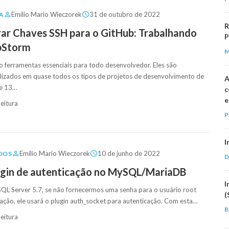
Emilio Mario Wieczorek
31 de outubro de 2022
A
R
r Chaves SSH para o GitHub: Trabalhando
P
pStorm
o ferramentas essenciais para todo desenvolvedor. Eles são
lizados em quase todos os tipos de projetos de desenvolvimento de
A
de 13…
c
e
leitura
P
I
Emilio Mario Wieczorek
10 de junho de 2022
DOS
D
ugin de autenticação no MySQL/MariaDB
I
SQL Server 5.7, se não fornecermos uma senha para o usuário root
(
lação, ele usará o plugin auth_socket para autenticação. Com esta…
B
leitura