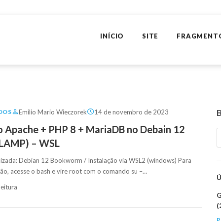
INÍCIO
SITE
FRAGMENT
Emilio Mario Wieczorek
14 de novembro de 2023
DOS
o Apache + PHP 8 + MariaDB no Debain 12
 LAMP) – WSL
ilizada: Debian 12 Bookworm / Instalação via WSL2 (windows) Para
lação, acesse o bash e vire root com o comando su –…
leitura
G
(
P