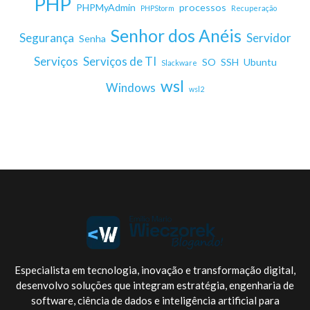
PHP
PHPMyAdmin
processos
PHPStorm
Recuperação
Senhor dos Anéis
Segurança
Servidor
Senha
Serviços
Serviços de TI
SO
SSH
Ubuntu
Slackware
wsl
Windows
wsl2
Especialista em tecnologia, inovação e transformação digital,
desenvolvo soluções que integram estratégia, engenharia de
software, ciência de dados e inteligência artificial para