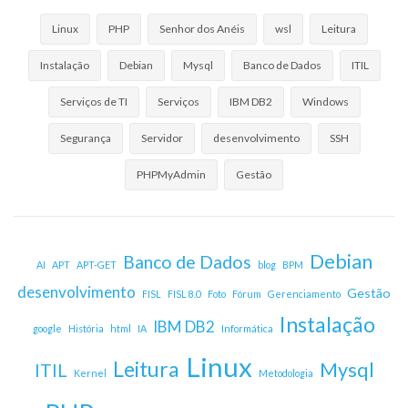
Linux
PHP
Senhor dos Anéis
wsl
Leitura
Instalação
Debian
Mysql
Banco de Dados
ITIL
Serviços de TI
Serviços
IBM DB2
Windows
Segurança
Servidor
desenvolvimento
SSH
PHPMyAdmin
Gestão
Debian
Banco de Dados
AI
APT
APT-GET
blog
BPM
desenvolvimento
Gestão
FISL
FISL 8.0
Foto
Fórum
Gerenciamento
Instalação
IBM DB2
google
História
html
IA
Informática
Linux
Leitura
Mysql
ITIL
Kernel
Metodologia