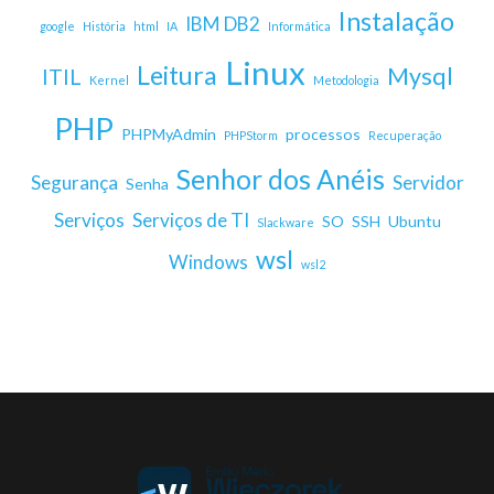
Instalação
IBM DB2
google
História
html
IA
Informática
Linux
Leitura
Mysql
ITIL
Kernel
Metodologia
PHP
PHPMyAdmin
processos
PHPStorm
Recuperação
Senhor dos Anéis
Segurança
Servidor
Senha
Serviços
Serviços de TI
SO
SSH
Ubuntu
Slackware
wsl
Windows
wsl2