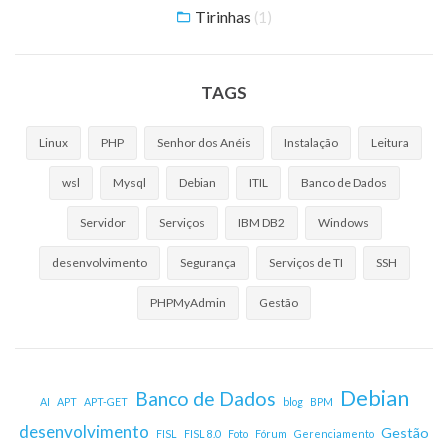
Tirinhas
(1)
TAGS
Linux
PHP
Senhor dos Anéis
Instalação
Leitura
wsl
Mysql
Debian
ITIL
Banco de Dados
Servidor
Serviços
IBM DB2
Windows
desenvolvimento
Segurança
Serviços de TI
SSH
PHPMyAdmin
Gestão
Debian
Banco de Dados
AI
APT
APT-GET
blog
BPM
desenvolvimento
Gestão
FISL
FISL 8.0
Foto
Fórum
Gerenciamento