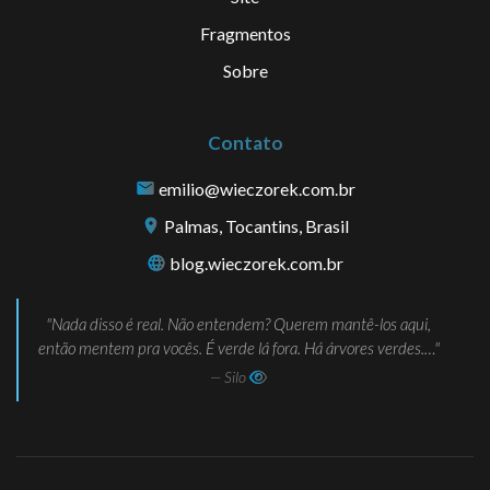
Fragmentos
Sobre
Contato
emilio@wieczorek.com.br
Palmas, Tocantins, Brasil
blog.wieczorek.com.br
Nada disso é real. Não entendem? Querem mantê-los aqui,
então mentem pra vocês. É verde lá fora. Há árvores verdes.…
— Silo