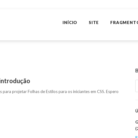
INÍCIO
SITE
FRAGMENT
 introdução
 para projetar Folhas de Estilos para os iniciantes em CSS. Espero
G
(
P