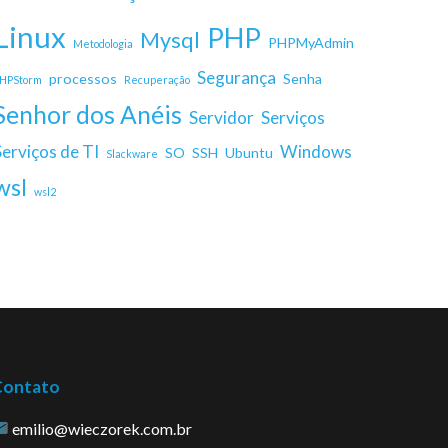
Linux
PHP
Mysql
PHPMyAdmin
Metodologia
Segurança
processos
Senha
HPStorm
Recuperação
Senhor dos Anéis
Servidor
Serviços
Serviços de TI
Windows
SO
SSH
Ubuntu
Slackware
wsl
wsl2
Contato
emilio@wieczorek.com.br