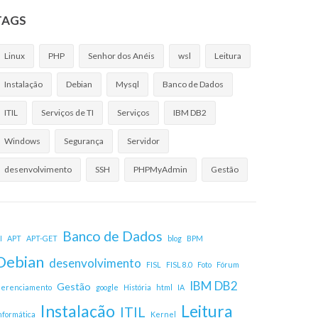
TAGS
Linux
PHP
Senhor dos Anéis
wsl
Leitura
Instalação
Debian
Mysql
Banco de Dados
ITIL
Serviços de TI
Serviços
IBM DB2
Windows
Segurança
Servidor
desenvolvimento
SSH
PHPMyAdmin
Gestão
Banco de Dados
I
APT
APT-GET
blog
BPM
Debian
desenvolvimento
FISL
FISL 8.0
Foto
Fórum
IBM DB2
Gestão
erenciamento
google
História
html
IA
Instalação
Leitura
ITIL
nformática
Kernel