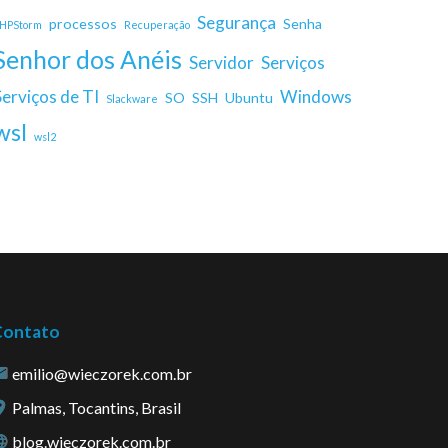
Segurança
processos
Senha
HPStorm
Recuperação
Senhor dos Anéis
Servidor
Serviços
Serviços de TI
Windows
SO
SSH
Ubuntu
Slackware
wsl
wsl2
Contato
emilio@wieczorek.com.br
Palmas, Tocantins, Brasil
blog.wieczorek.com.br