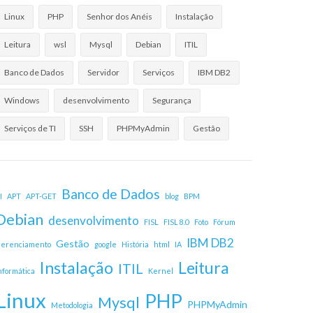
Linux
PHP
Senhor dos Anéis
Instalação
Leitura
wsl
Mysql
Debian
ITIL
Banco de Dados
Servidor
Serviços
IBM DB2
Windows
desenvolvimento
Segurança
Serviços de TI
SSH
PHPMyAdmin
Gestão
Banco de Dados
I
APT
APT-GET
blog
BPM
Debian
desenvolvimento
FISL
FISL 8.0
Foto
Fórum
IBM DB2
Gestão
erenciamento
google
História
html
IA
Instalação
Leitura
ITIL
nformática
Kernel
Linux
PHP
Mysql
PHPMyAdmin
Metodologia