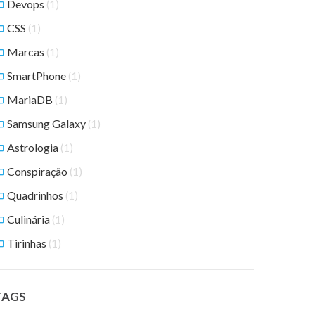
Devops
(1)
CSS
(1)
Marcas
(1)
SmartPhone
(1)
MariaDB
(1)
Samsung Galaxy
(1)
Astrologia
(1)
Conspiração
(1)
Quadrinhos
(1)
Culinária
(1)
Tirinhas
(1)
TAGS