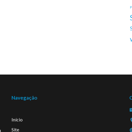
P
Navegação
Início
Site
a