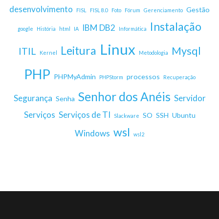
desenvolvimento
Gestão
FISL
FISL 8.0
Foto
Fórum
Gerenciamento
Instalação
IBM DB2
google
História
html
IA
Informática
Linux
Leitura
Mysql
ITIL
Kernel
Metodologia
PHP
PHPMyAdmin
processos
PHPStorm
Recuperação
Senhor dos Anéis
Segurança
Servidor
Senha
Serviços
Serviços de TI
SO
SSH
Ubuntu
Slackware
wsl
Windows
wsl2