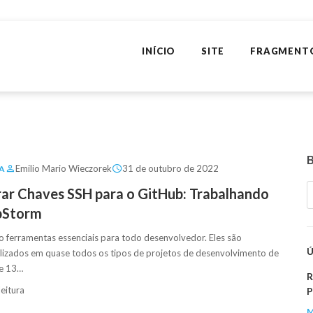
INÍCIO
SITE
FRAGMENT
Emilio Mario Wieczorek
31 de outubro de 2022
A
r Chaves SSH para o GitHub: Trabalhando
pStorm
o ferramentas essenciais para todo desenvolvedor. Eles são
lizados em quase todos os tipos de projetos de desenvolvimento de
de 13…
R
leitura
P