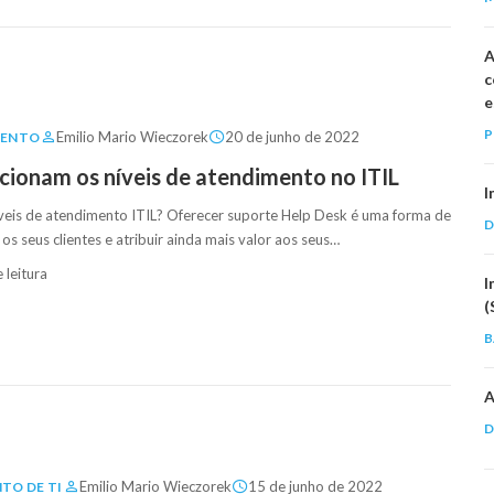
A
c
e
P
Emilio Mario Wieczorek
20 de junho de 2022
MENTO
ionam os níveis de atendimento no ITIL
I
íveis de atendimento ITIL? Oferecer suporte Help Desk é uma forma de
D
os seus clientes e atribuir ainda mais valor aos seus…
 leitura
I
(
B
A
D
Emilio Mario Wieczorek
15 de junho de 2022
TO DE TI