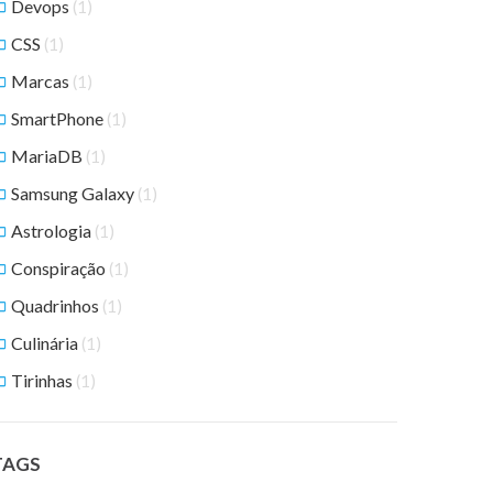
Devops
(1)
CSS
(1)
Marcas
(1)
SmartPhone
(1)
MariaDB
(1)
Samsung Galaxy
(1)
Astrologia
(1)
Conspiração
(1)
Quadrinhos
(1)
Culinária
(1)
Tirinhas
(1)
TAGS