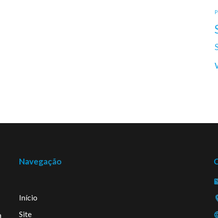
P
Navegação
Início
Site
a