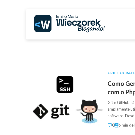
CRIPTOGRAFI
Como Gera
com o Ph
Git e GitHub sã
amplamente uti
software. Des
0
6 min de 