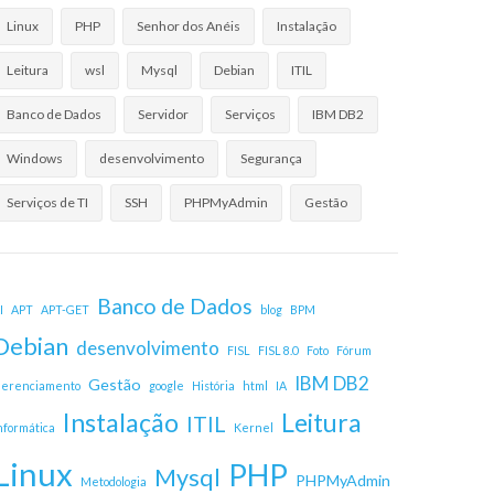
Linux
PHP
Senhor dos Anéis
Instalação
Leitura
wsl
Mysql
Debian
ITIL
Banco de Dados
Servidor
Serviços
IBM DB2
Windows
desenvolvimento
Segurança
Serviços de TI
SSH
PHPMyAdmin
Gestão
Banco de Dados
I
APT
APT-GET
blog
BPM
Debian
desenvolvimento
FISL
FISL 8.0
Foto
Fórum
IBM DB2
Gestão
erenciamento
google
História
html
IA
Instalação
Leitura
ITIL
nformática
Kernel
Linux
PHP
Mysql
PHPMyAdmin
Metodologia