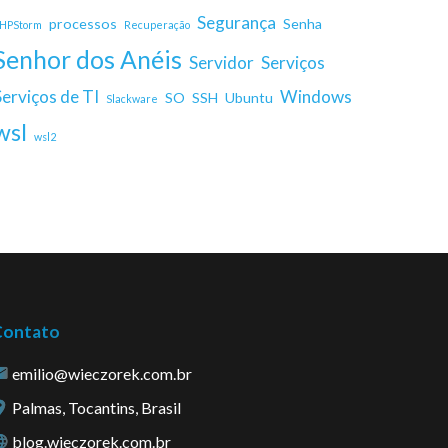
Segurança
processos
Senha
HPStorm
Recuperação
Senhor dos Anéis
Servidor
Serviços
Serviços de TI
Windows
SO
SSH
Ubuntu
Slackware
wsl
wsl2
Contato
emilio@wieczorek.com.br
Palmas, Tocantins, Brasil
blog.wieczorek.com.br