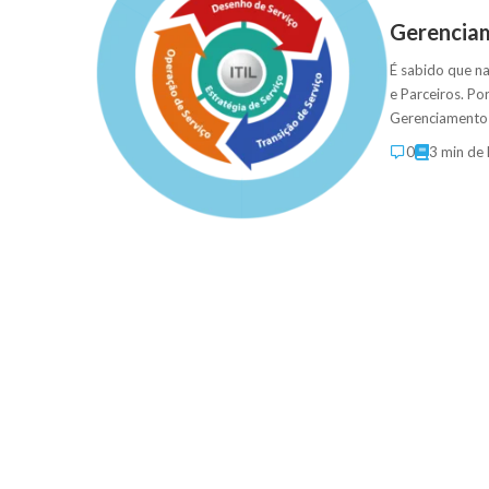
Gerenciam
É sabido que na
e Parceiros. Po
Gerenciamento 
0
3 min de 