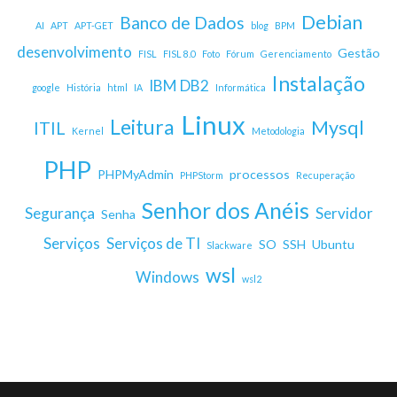
Debian
Banco de Dados
AI
APT
APT-GET
blog
BPM
desenvolvimento
Gestão
FISL
FISL 8.0
Foto
Fórum
Gerenciamento
Instalação
IBM DB2
google
História
html
IA
Informática
Linux
Leitura
Mysql
ITIL
Kernel
Metodologia
PHP
PHPMyAdmin
processos
PHPStorm
Recuperação
Senhor dos Anéis
Segurança
Servidor
Senha
Serviços
Serviços de TI
SO
SSH
Ubuntu
Slackware
wsl
Windows
wsl2