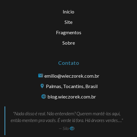
Início
Site
Fragmentos
Sobre
Contato
emilio@wieczorek.com.br
Palmas, Tocantins, Brasil
blog.wieczorek.com.br
Nada disso é real. Não entendem? Querem mantê-los aqui,
então mentem pra vocês. É verde lá fora. Há árvores verdes.…
— Silo