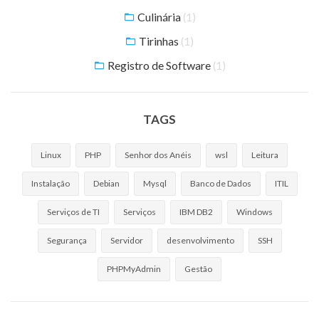
Culinária
(1)
Tirinhas
(1)
Registro de Software
(1)
TAGS
Linux
PHP
Senhor dos Anéis
wsl
Leitura
Instalação
Debian
Mysql
Banco de Dados
ITIL
Serviços de TI
Serviços
IBM DB2
Windows
Segurança
Servidor
desenvolvimento
SSH
PHPMyAdmin
Gestão