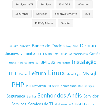
Serviços de TI
Serviços
IBM DB2
Windows
Segurança
Servidor
desenvolvimento
SSH
PHPMyAdmin
Gestão
Debian
Banco de Dados
AI
APT
APT-GET
blog
BPM
desenvolvimento
Gestão
FISL
FISL 8.0
Foto
Fórum
Gerenciamento
Instalação
IBM DB2
google
História
html
IA
Informática
Linux
Leitura
Mysql
ITIL
Kernel
Metodologia
PHP
PHPMyAdmin
processos
PHPStorm
Recuperação
Senhor dos Anéis
Segurança
Servidor
Senha
Serviços
Serviços de TI
SO
SSH
Ubuntu
Slackware