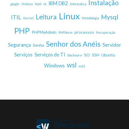
Instalação
IBM DB2
google
História
html
IA
Informática
Linux
Leitura
Mysql
ITIL
Kernel
Metodologia
PHP
PHPMyAdmin
processos
PHPStorm
Recuperação
Senhor dos Anéis
Segurança
Servidor
Senha
Serviços
Serviços de TI
SO
SSH
Ubuntu
Slackware
wsl
Windows
wsl2