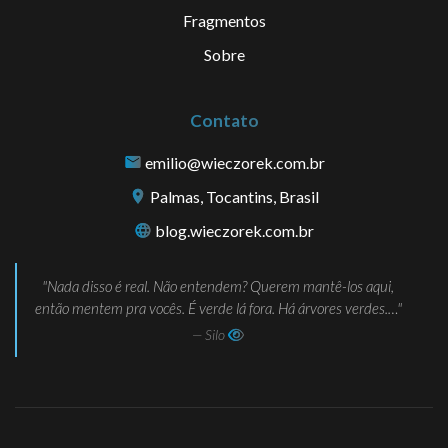
Fragmentos
Sobre
Contato
emilio@wieczorek.com.br
Palmas, Tocantins, Brasil
blog.wieczorek.com.br
Nada disso é real. Não entendem? Querem mantê-los aqui,
então mentem pra vocês. É verde lá fora. Há árvores verdes.…
— Silo