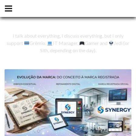
I talk about everything, I discuss everything, but I only
support
Grêmio.
IT Manager,
Gamer and
Jedi (or
Sith, depending on the day).