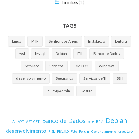
Tirinhas
(1)
TAGS
Linux
PHP
Senhor dos Anéis
Instalação
Leitura
wsl
Mysql
Debian
ITIL
Banco de Dados
Servidor
Serviços
IBM DB2
Windows
desenvolvimento
Segurança
Serviços de TI
SSH
PHPMyAdmin
Gestão
Debian
Banco de Dados
AI
APT
APT-GET
blog
BPM
desenvolvimento
Gestão
FISL
FISL 8.0
Foto
Fórum
Gerenciamento