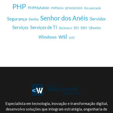
PHP
PHPMyAdmin
processos
PHPStorm
Recuperação
Senhor dos Anéis
Segurança
Servidor
Senha
Serviços
Serviços de TI
SO
SSH
Ubuntu
Slackware
wsl
Windows
wsl2
Especialista em tecnologia, inovação e transformação digital,
desenvolvo soluções que integram estratégia, engenharia de