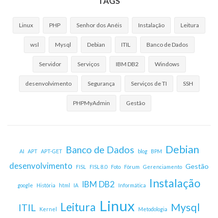
TAGS
Linux
PHP
Senhor dos Anéis
Instalação
Leitura
wsl
Mysql
Debian
ITIL
Banco de Dados
Servidor
Serviços
IBM DB2
Windows
desenvolvimento
Segurança
Serviços de TI
SSH
PHPMyAdmin
Gestão
Debian
Banco de Dados
AI
APT
APT-GET
blog
BPM
desenvolvimento
Gestão
FISL
FISL 8.0
Foto
Fórum
Gerenciamento
Instalação
IBM DB2
google
História
html
IA
Informática
Linux
Leitura
Mysql
ITIL
Kernel
Metodologia