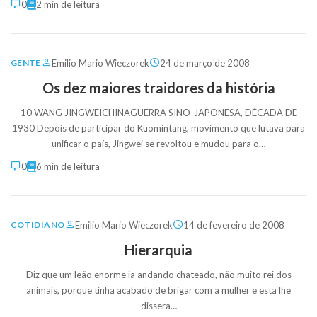
0
2 min de leitura
Emilio Mario Wieczorek
24 de março de 2008
GENTE
Os dez maiores traidores da história
10 WANG JINGWEICHINAGUERRA SINO-JAPONESA, DÉCADA DE
1930 Depois de participar do Kuomintang, movimento que lutava para
unificar o país, Jingwei se revoltou e mudou para o…
0
6 min de leitura
Emilio Mario Wieczorek
14 de fevereiro de 2008
COTIDIANO
Hierarquia
Diz que um leão enorme ia andando chateado, não muito rei dos
animais, porque tinha acabado de brigar com a mulher e esta lhe
dissera…