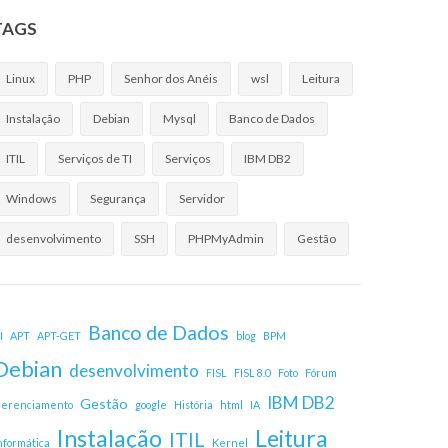
TAGS
Linux
PHP
Senhor dos Anéis
wsl
Leitura
Instalação
Debian
Mysql
Banco de Dados
ITIL
Serviços de TI
Serviços
IBM DB2
Windows
Segurança
Servidor
desenvolvimento
SSH
PHPMyAdmin
Gestão
Banco de Dados
I
APT
APT-GET
blog
BPM
Debian
desenvolvimento
FISL
FISL 8.0
Foto
Fórum
IBM DB2
Gestão
erenciamento
google
História
html
IA
Instalação
Leitura
ITIL
nformática
Kernel