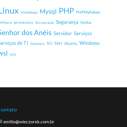
Linux
PHP
Mysql
PHPMyAdmin
Metodologia
Segurança
processos
Senha
HPStorm
Recuperação
Senhor dos Anéis
Servidor
Serviços
Serviços de TI
Windows
SO
SSH
Ubuntu
Slackware
wsl
wsl2
Contato
emilio@wieczorek.com.br