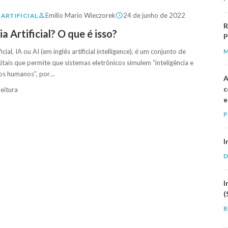
Emilio Mario Wieczorek
24 de junho de 2022
 ARTIFICIAL
R
ia Artificial? O que é isso?
P
ficial, IA ou AI (em inglês artificial intelligence), é um conjunto de
itais que permite que sistemas eletrônicos simulem “inteligência e
s humanos”, por…
A
c
leitura
e
P
I
D
I
(
B