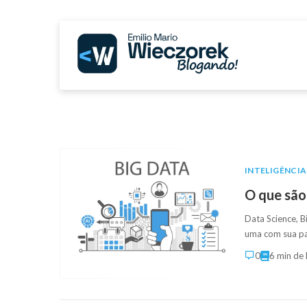
INTELIGÊNCIA
O que são
Data Science, B
uma com sua pa
0
6 min de 