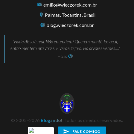
emilio@wieczorek.com.br
Palmas, Tocantins, Brasil
blog.wieczorek.com.br
Nada disso é real. Não entendem? Querem mantê-los aqui,
então mentem pra vocês. É verde lá fora. Há árvores verdes.…
— Silo
© 2005–2026
Blogando!
. Todos os direitos reservados.
FALE COMIGO