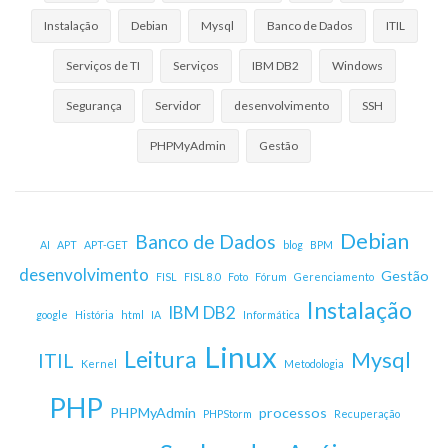
Instalação
Debian
Mysql
Banco de Dados
ITIL
Serviços de TI
Serviços
IBM DB2
Windows
Segurança
Servidor
desenvolvimento
SSH
PHPMyAdmin
Gestão
Debian
Banco de Dados
AI
APT
APT-GET
blog
BPM
desenvolvimento
Gestão
FISL
FISL 8.0
Foto
Fórum
Gerenciamento
Instalação
IBM DB2
google
História
html
IA
Informática
Linux
Leitura
Mysql
ITIL
Kernel
Metodologia
PHP
PHPMyAdmin
processos
PHPStorm
Recuperação