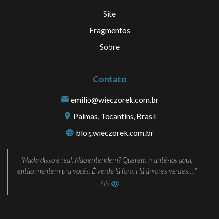
Site
Fragmentos
Sobre
Contato
emilio@wieczorek.com.br
Palmas, Tocantins, Brasil
blog.wieczorek.com.br
Nada disso é real. Não entendem? Querem mantê-los aqui,
então mentem pra vocês. É verde lá fora. Há árvores verdes.…
— Silo