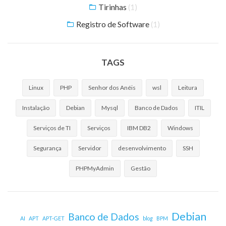
Tirinhas
(1)
Registro de Software
(1)
TAGS
Linux
PHP
Senhor dos Anéis
wsl
Leitura
Instalação
Debian
Mysql
Banco de Dados
ITIL
Serviços de TI
Serviços
IBM DB2
Windows
Segurança
Servidor
desenvolvimento
SSH
PHPMyAdmin
Gestão
Debian
Banco de Dados
AI
APT
APT-GET
blog
BPM