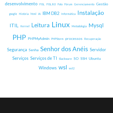
desenvolvimento
Gestão
FISL
FISL 8.0
Foto
Fórum
Gerenciamento
Instalação
IBM DB2
google
História
html
IA
Informática
Linux
Leitura
Mysql
ITIL
Kernel
Metodologia
PHP
PHPMyAdmin
processos
PHPStorm
Recuperação
Senhor dos Anéis
Segurança
Servidor
Senha
Serviços
Serviços de TI
SO
SSH
Ubuntu
Slackware
wsl
Windows
wsl2