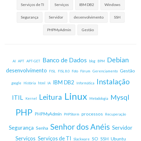
Serviços de TI
Serviços
IBM DB2
Windows
Segurança
Servidor
desenvolvimento
SSH
PHPMyAdmin
Gestão
Debian
Banco de Dados
AI
APT
APT-GET
blog
BPM
desenvolvimento
Gestão
FISL
FISL 8.0
Foto
Fórum
Gerenciamento
Instalação
IBM DB2
google
História
html
IA
Informática
Linux
Leitura
Mysql
ITIL
Kernel
Metodologia
PHP
PHPMyAdmin
processos
PHPStorm
Recuperação
Senhor dos Anéis
Segurança
Servidor
Senha
Serviços
Serviços de TI
SO
SSH
Ubuntu
Slackware