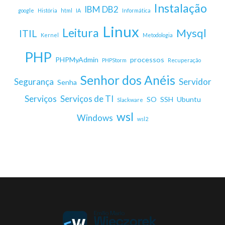
Instalação
IBM DB2
google
História
html
IA
Informática
Linux
Leitura
Mysql
ITIL
Kernel
Metodologia
PHP
PHPMyAdmin
processos
PHPStorm
Recuperação
Senhor dos Anéis
Segurança
Servidor
Senha
Serviços
Serviços de TI
SO
SSH
Ubuntu
Slackware
wsl
Windows
wsl2