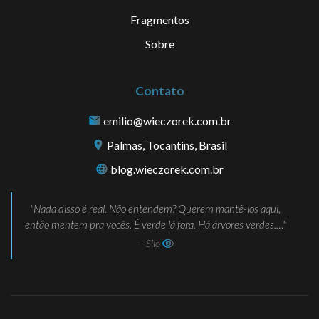
Fragmentos
Sobre
Contato
emilio@wieczorek.com.br
Palmas, Tocantins, Brasil
blog.wieczorek.com.br
Nada disso é real. Não entendem? Querem mantê-los aqui,
então mentem pra vocês. É verde lá fora. Há árvores verdes.…
— Silo