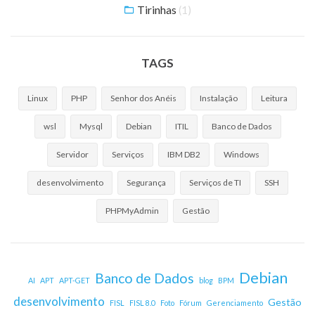
Tirinhas
(1)
TAGS
Linux
PHP
Senhor dos Anéis
Instalação
Leitura
wsl
Mysql
Debian
ITIL
Banco de Dados
Servidor
Serviços
IBM DB2
Windows
desenvolvimento
Segurança
Serviços de TI
SSH
PHPMyAdmin
Gestão
Debian
Banco de Dados
AI
APT
APT-GET
blog
BPM
desenvolvimento
Gestão
FISL
FISL 8.0
Foto
Fórum
Gerenciamento