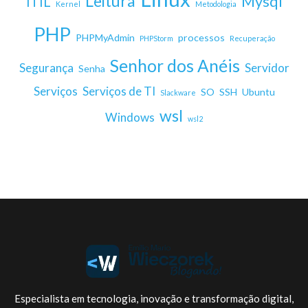
Leitura
Mysql
ITIL
Kernel
Metodologia
PHP
PHPMyAdmin
processos
PHPStorm
Recuperação
Senhor dos Anéis
Segurança
Servidor
Senha
Serviços
Serviços de TI
SO
SSH
Ubuntu
Slackware
wsl
Windows
wsl2
Especialista em tecnologia, inovação e transformação digital,