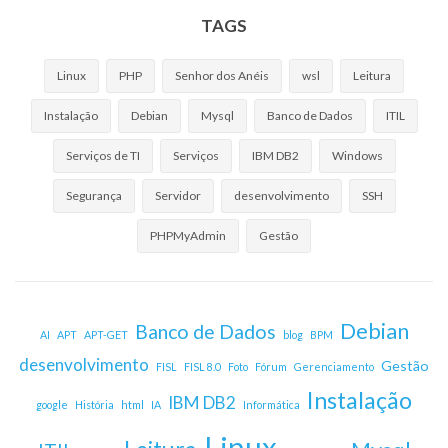
TAGS
Linux
PHP
Senhor dos Anéis
wsl
Leitura
Instalação
Debian
Mysql
Banco de Dados
ITIL
Serviços de TI
Serviços
IBM DB2
Windows
Segurança
Servidor
desenvolvimento
SSH
PHPMyAdmin
Gestão
Debian
Banco de Dados
AI
APT
APT-GET
blog
BPM
desenvolvimento
Gestão
FISL
FISL 8.0
Foto
Fórum
Gerenciamento
Instalação
IBM DB2
google
História
html
IA
Informática
Linux