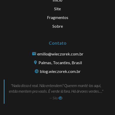
Site
Fragmentos
Sobre
Contato
emilio@wieczorek.com.br
Palmas, Tocantins, Brasil
blog.wieczorek.com.br
Nada disso é real. Não entendem? Querem mantê-los aqui,
então mentem pra vocês. É verde lá fora. Há árvores verdes.…
— Silo