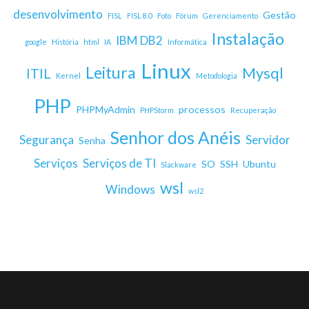
desenvolvimento
Gestão
FISL
FISL 8.0
Foto
Fórum
Gerenciamento
Instalação
IBM DB2
google
História
html
IA
Informática
Linux
Leitura
Mysql
ITIL
Kernel
Metodologia
PHP
PHPMyAdmin
processos
PHPStorm
Recuperação
Senhor dos Anéis
Segurança
Servidor
Senha
Serviços
Serviços de TI
SO
SSH
Ubuntu
Slackware
wsl
Windows
wsl2