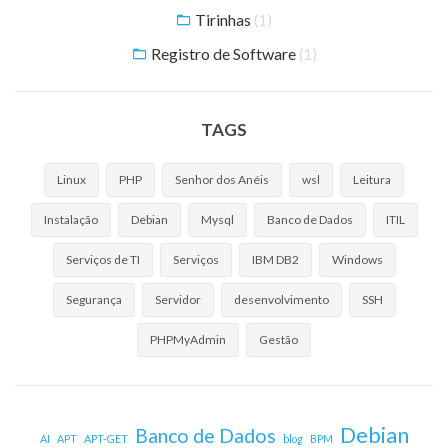
Tirinhas
(1)
Registro de Software
(1)
TAGS
Linux
PHP
Senhor dos Anéis
wsl
Leitura
Instalação
Debian
Mysql
Banco de Dados
ITIL
Serviços de TI
Serviços
IBM DB2
Windows
Segurança
Servidor
desenvolvimento
SSH
PHPMyAdmin
Gestão
Debian
Banco de Dados
AI
APT
APT-GET
blog
BPM