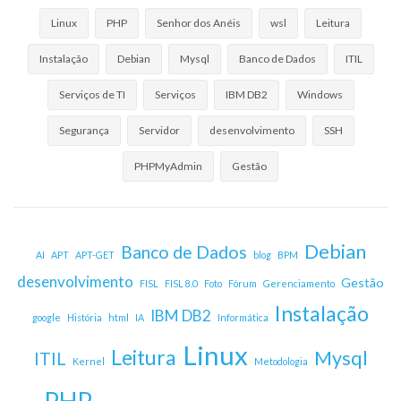
Linux
PHP
Senhor dos Anéis
wsl
Leitura
Instalação
Debian
Mysql
Banco de Dados
ITIL
Serviços de TI
Serviços
IBM DB2
Windows
Segurança
Servidor
desenvolvimento
SSH
PHPMyAdmin
Gestão
Debian
Banco de Dados
AI
APT
APT-GET
blog
BPM
desenvolvimento
Gestão
FISL
FISL 8.0
Foto
Fórum
Gerenciamento
Instalação
IBM DB2
google
História
html
IA
Informática
Linux
Leitura
Mysql
ITIL
Kernel
Metodologia
PHP