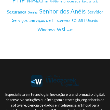
PHPMyAdmin
processos
PHPStorm
Recuperação
Senhor dos Anéis
Segurança
Servidor
Senha
Serviços
Serviços de TI
SO
SSH
Ubuntu
Slackware
wsl
Windows
wsl2
Especialista em tecnologia, inovação e transformação digital,
desenvolvo soluções que integram estratégia, engenharia de
software, ciência de dados e inteligência artificial para