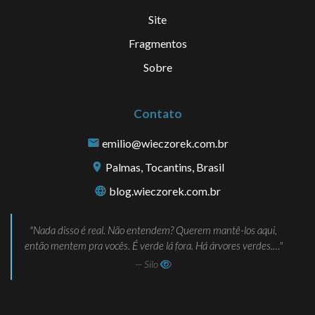
Site
Fragmentos
Sobre
Contato
emilio@wieczorek.com.br
Palmas, Tocantins, Brasil
blog.wieczorek.com.br
Nada disso é real. Não entendem? Querem mantê-los aqui,
então mentem pra vocês. É verde lá fora. Há árvores verdes.…
— Silo