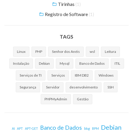
Tirinhas
(1)
Registro de Software
(1)
TAGS
Linux
PHP
Senhor dos Anéis
wsl
Leitura
Instalação
Debian
Mysql
Banco de Dados
ITIL
Serviços de TI
Serviços
IBM DB2
Windows
Segurança
Servidor
desenvolvimento
SSH
PHPMyAdmin
Gestão
Debian
Banco de Dados
AI
APT
APT-GET
blog
BPM