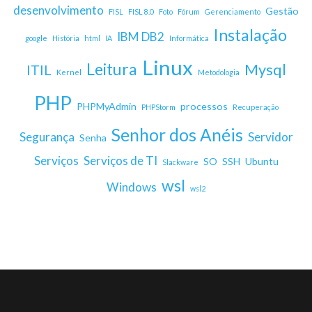
desenvolvimento
Gestão
FISL
FISL 8.0
Foto
Fórum
Gerenciamento
Instalação
IBM DB2
google
História
html
IA
Informática
Linux
Leitura
Mysql
ITIL
Kernel
Metodologia
PHP
PHPMyAdmin
processos
PHPStorm
Recuperação
Senhor dos Anéis
Segurança
Servidor
Senha
Serviços
Serviços de TI
SO
SSH
Ubuntu
Slackware
wsl
Windows
wsl2