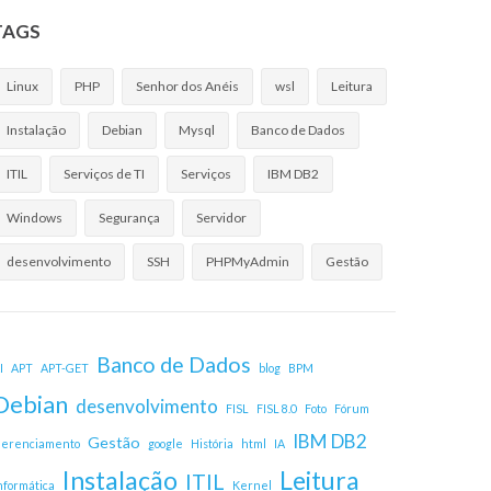
TAGS
Linux
PHP
Senhor dos Anéis
wsl
Leitura
Instalação
Debian
Mysql
Banco de Dados
ITIL
Serviços de TI
Serviços
IBM DB2
Windows
Segurança
Servidor
desenvolvimento
SSH
PHPMyAdmin
Gestão
Banco de Dados
I
APT
APT-GET
blog
BPM
Debian
desenvolvimento
FISL
FISL 8.0
Foto
Fórum
IBM DB2
Gestão
erenciamento
google
História
html
IA
Instalação
Leitura
ITIL
nformática
Kernel