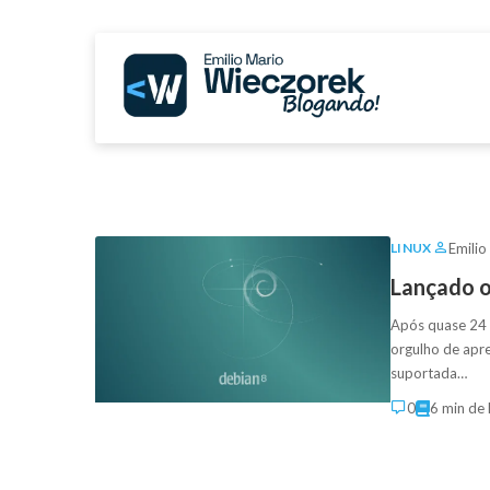
Emilio
LINUX
Lançado o
Após quase 24 
orgulho de apre
suportada…
0
6 min de 