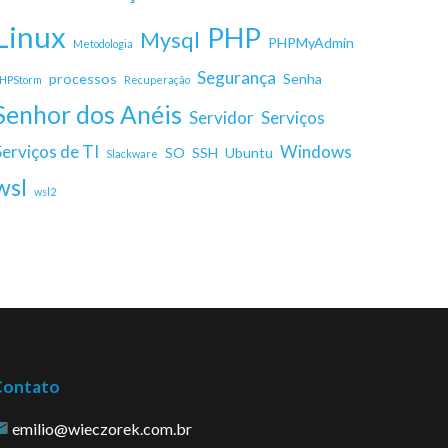
Linux
PHP
Mysql
PHPMyAdmin
Metodologia
Segurança
processos
Senha
HPStorm
Recuperação
Senhor dos Anéis
Servidor
Serviços
Serviços de TI
Windows
SO
SSH
Ubuntu
Slackware
wsl
wsl2
Contato
emilio@wieczorek.com.br