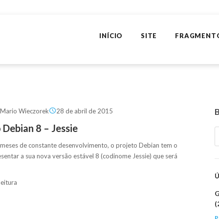
INÍCIO
SITE
FRAGMENT
 Mario Wieczorek
28 de abril de 2015
 Debian 8 – Jessie
meses de constante desenvolvimento, o projeto Debian tem o
sentar a sua nova versão estável 8 (codinome Jessie) que será
leitura
G
(
P