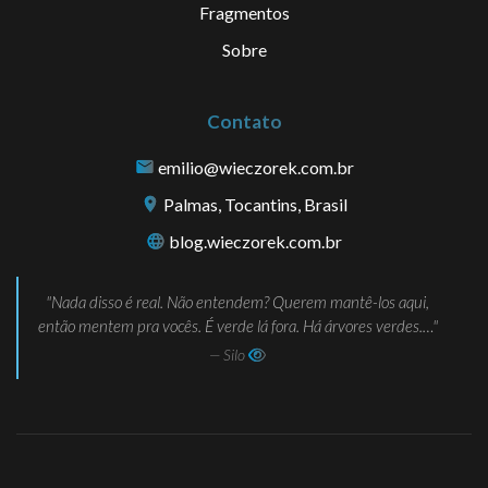
Fragmentos
Sobre
Contato
emilio@wieczorek.com.br
Palmas, Tocantins, Brasil
blog.wieczorek.com.br
Nada disso é real. Não entendem? Querem mantê-los aqui,
então mentem pra vocês. É verde lá fora. Há árvores verdes.…
— Silo