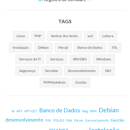
TAGS
Linux
PHP
Senhor dos Anéis
wsl
Leitura
Instalação
Debian
Mysql
Banco de Dados
ITIL
Serviços de TI
Serviços
IBM DB2
Windows
Segurança
Servidor
desenvolvimento
SSH
PHPMyAdmin
Gestão
Debian
Banco de Dados
AI
APT
APT-GET
blog
BPM
desenvolvimento
Gestão
FISL
FISL 8.0
Foto
Fórum
Gerenciamento