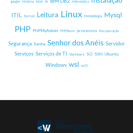
Instalação
IBM DB2
google
História
html
IA
Informática
Linux
Leitura
Mysql
ITIL
Kernel
Metodologia
PHP
PHPMyAdmin
processos
PHPStorm
Recuperação
Senhor dos Anéis
Segurança
Servidor
Senha
Serviços
Serviços de TI
SO
SSH
Ubuntu
Slackware
wsl
Windows
wsl2