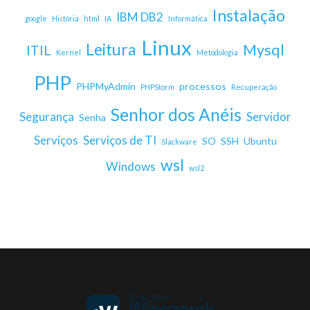
Instalação
IBM DB2
google
História
html
IA
Informática
Linux
Leitura
Mysql
ITIL
Kernel
Metodologia
PHP
PHPMyAdmin
processos
PHPStorm
Recuperação
Senhor dos Anéis
Segurança
Servidor
Senha
Serviços
Serviços de TI
SO
SSH
Ubuntu
Slackware
wsl
Windows
wsl2