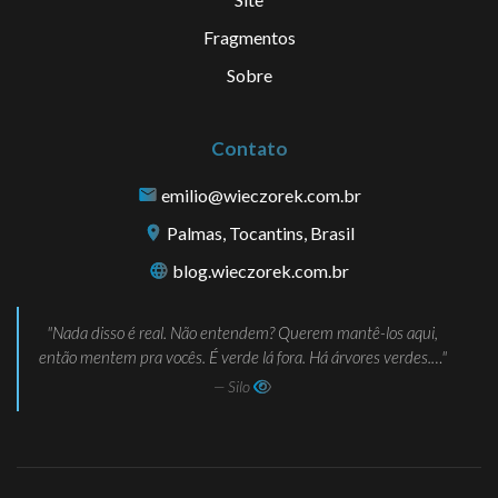
Fragmentos
Sobre
Contato
emilio@wieczorek.com.br
Palmas, Tocantins, Brasil
blog.wieczorek.com.br
Nada disso é real. Não entendem? Querem mantê-los aqui,
então mentem pra vocês. É verde lá fora. Há árvores verdes.…
— Silo