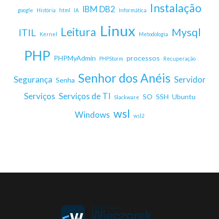
Instalação
IBM DB2
google
História
html
IA
Informática
Linux
Leitura
Mysql
ITIL
Kernel
Metodologia
PHP
PHPMyAdmin
processos
PHPStorm
Recuperação
Senhor dos Anéis
Segurança
Servidor
Senha
Serviços
Serviços de TI
SO
SSH
Ubuntu
Slackware
wsl
Windows
wsl2