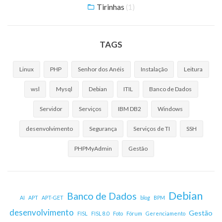
Tirinhas
(1)
TAGS
Linux
PHP
Senhor dos Anéis
Instalação
Leitura
wsl
Mysql
Debian
ITIL
Banco de Dados
Servidor
Serviços
IBM DB2
Windows
desenvolvimento
Segurança
Serviços de TI
SSH
PHPMyAdmin
Gestão
Debian
Banco de Dados
AI
APT
APT-GET
blog
BPM
desenvolvimento
Gestão
FISL
FISL 8.0
Foto
Fórum
Gerenciamento