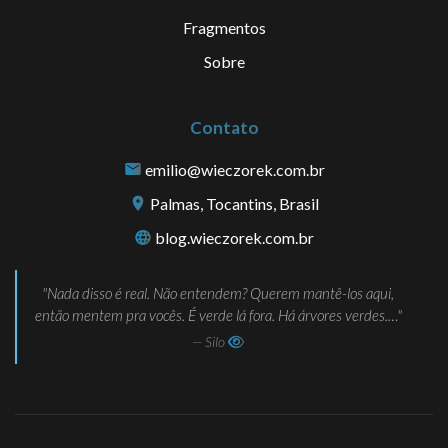
Fragmentos
Sobre
Contato
emilio@wieczorek.com.br
Palmas, Tocantins, Brasil
blog.wieczorek.com.br
Nada disso é real. Não entendem? Querem mantê-los aqui,
então mentem pra vocês. É verde lá fora. Há árvores verdes.…
— Silo