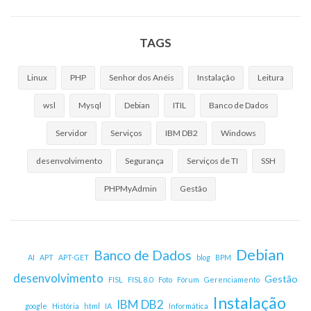
TAGS
Linux
PHP
Senhor dos Anéis
Instalação
Leitura
wsl
Mysql
Debian
ITIL
Banco de Dados
Servidor
Serviços
IBM DB2
Windows
desenvolvimento
Segurança
Serviços de TI
SSH
PHPMyAdmin
Gestão
Debian
Banco de Dados
AI
APT
APT-GET
blog
BPM
desenvolvimento
Gestão
FISL
FISL 8.0
Foto
Fórum
Gerenciamento
Instalação
IBM DB2
google
História
html
IA
Informática