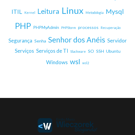
Linux
Leitura
Mysql
ITIL
Kernel
Metodologia
PHP
PHPMyAdmin
processos
PHPStorm
Recuperação
Senhor dos Anéis
Segurança
Servidor
Senha
Serviços
Serviços de TI
SO
SSH
Ubuntu
Slackware
wsl
Windows
wsl2