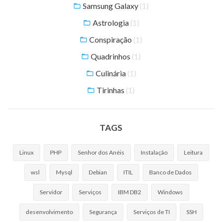
Samsung Galaxy
(1)
Astrologia
(1)
Conspiração
(1)
Quadrinhos
(1)
Culinária
(1)
Tirinhas
(1)
TAGS
Linux
PHP
Senhor dos Anéis
Instalação
Leitura
wsl
Mysql
Debian
ITIL
Banco de Dados
Servidor
Serviços
IBM DB2
Windows
desenvolvimento
Segurança
Serviços de TI
SSH