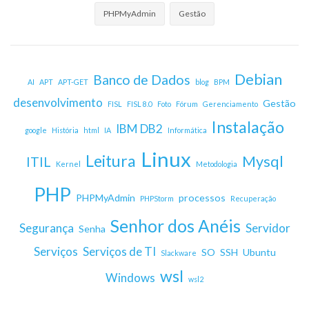
PHPMyAdmin
Gestão
Debian
Banco de Dados
AI
APT
APT-GET
blog
BPM
desenvolvimento
Gestão
FISL
FISL 8.0
Foto
Fórum
Gerenciamento
Instalação
IBM DB2
google
História
html
IA
Informática
Linux
Leitura
Mysql
ITIL
Kernel
Metodologia
PHP
PHPMyAdmin
processos
PHPStorm
Recuperação
Senhor dos Anéis
Segurança
Servidor
Senha
Serviços
Serviços de TI
SO
SSH
Ubuntu
Slackware
wsl
Windows
wsl2