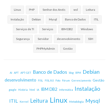
Linux
PHP
Senhor dos Anéis
wsl
Leitura
Instalação
Debian
Mysql
Banco de Dados
ITIL
Serviços de TI
Serviços
IBM DB2
Windows
Segurança
Servidor
desenvolvimento
SSH
PHPMyAdmin
Gestão
Debian
Banco de Dados
AI
APT
APT-GET
blog
BPM
desenvolvimento
Gestão
FISL
FISL 8.0
Foto
Fórum
Gerenciamento
Instalação
IBM DB2
google
História
html
IA
Informática
Linux
Leitura
Mysql
ITIL
Kernel
Metodologia