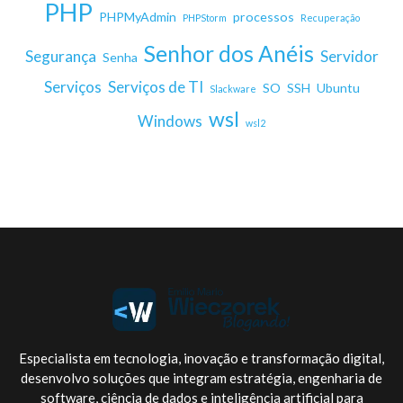
PHP
PHPMyAdmin
processos
PHPStorm
Recuperação
Senhor dos Anéis
Segurança
Servidor
Senha
Serviços
Serviços de TI
SO
SSH
Ubuntu
Slackware
wsl
Windows
wsl2
Especialista em tecnologia, inovação e transformação digital,
desenvolvo soluções que integram estratégia, engenharia de
software, ciência de dados e inteligência artificial para