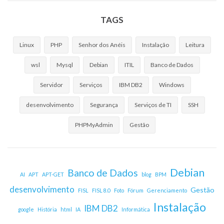
TAGS
Linux
PHP
Senhor dos Anéis
Instalação
Leitura
wsl
Mysql
Debian
ITIL
Banco de Dados
Servidor
Serviços
IBM DB2
Windows
desenvolvimento
Segurança
Serviços de TI
SSH
PHPMyAdmin
Gestão
Debian
Banco de Dados
AI
APT
APT-GET
blog
BPM
desenvolvimento
Gestão
FISL
FISL 8.0
Foto
Fórum
Gerenciamento
Instalação
IBM DB2
google
História
html
IA
Informática