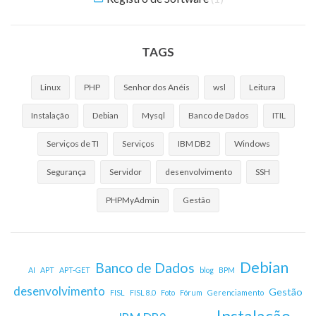
TAGS
Linux
PHP
Senhor dos Anéis
wsl
Leitura
Instalação
Debian
Mysql
Banco de Dados
ITIL
Serviços de TI
Serviços
IBM DB2
Windows
Segurança
Servidor
desenvolvimento
SSH
PHPMyAdmin
Gestão
Debian
Banco de Dados
AI
APT
APT-GET
blog
BPM
desenvolvimento
Gestão
FISL
FISL 8.0
Foto
Fórum
Gerenciamento