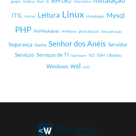
Instalação
IBM DB2
google
História
html
IA
Informática
Linux
Leitura
Mysql
ITIL
Kernel
Metodologia
PHP
PHPMyAdmin
processos
PHPStorm
Recuperação
Senhor dos Anéis
Segurança
Servidor
Senha
Serviços
Serviços de TI
SO
SSH
Ubuntu
Slackware
wsl
Windows
wsl2