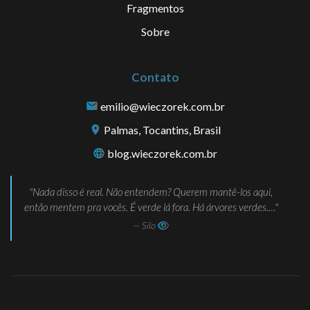
Fragmentos
Sobre
Contato
emilio@wieczorek.com.br
Palmas, Tocantins, Brasil
blog.wieczorek.com.br
Nada disso é real. Não entendem? Querem mantê-los aqui,
então mentem pra vocês. É verde lá fora. Há árvores verdes.…
— Silo