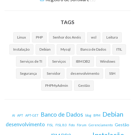
TAGS
Linux
PHP
Senhor dos Anéis
wsl
Leitura
Instalação
Debian
Mysql
Banco de Dados
ITIL
Serviços de TI
Serviços
IBM DB2
Windows
Segurança
Servidor
desenvolvimento
SSH
PHPMyAdmin
Gestão
Debian
Banco de Dados
AI
APT
APT-GET
blog
BPM
desenvolvimento
Gestão
FISL
FISL 8.0
Foto
Fórum
Gerenciamento