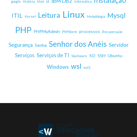
Instalação
IBM DB2
google
História
html
IA
Informática
Linux
Leitura
Mysql
ITIL
Kernel
Metodologia
PHP
PHPMyAdmin
processos
PHPStorm
Recuperação
Senhor dos Anéis
Segurança
Servidor
Senha
Serviços
Serviços de TI
SO
SSH
Ubuntu
Slackware
wsl
Windows
wsl2