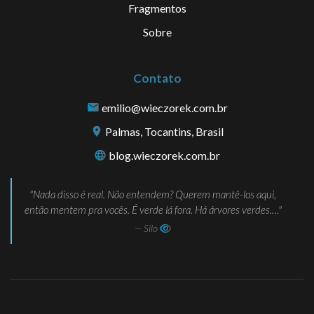
Fragmentos
Sobre
Contato
emilio@wieczorek.com.br
Palmas, Tocantins, Brasil
blog.wieczorek.com.br
Nada disso é real. Não entendem? Querem mantê-los aqui,
então mentem pra vocês. É verde lá fora. Há árvores verdes.…
— Silo