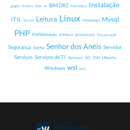
Instalação
IBM DB2
google
História
html
IA
Informática
Linux
Leitura
Mysql
ITIL
Kernel
Metodologia
PHP
PHPMyAdmin
processos
PHPStorm
Recuperação
Senhor dos Anéis
Segurança
Servidor
Senha
Serviços
Serviços de TI
SO
SSH
Ubuntu
Slackware
wsl
Windows
wsl2