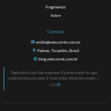
Fragmentos
Sobre
Contato
emilio@wieczorek.com.br
Palmas, Tocantins, Brasil
blog.wieczorek.com.br
Nada disso é real. Não entendem? Querem mantê-los aqui,
então mentem pra vocês. É verde lá fora. Há árvores verdes.…
— Silo