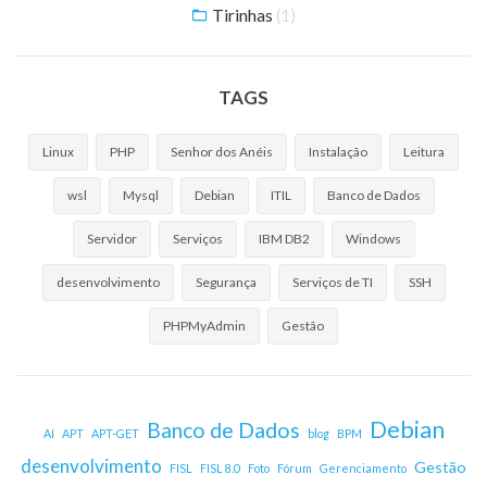
Tirinhas
(1)
TAGS
Linux
PHP
Senhor dos Anéis
Instalação
Leitura
wsl
Mysql
Debian
ITIL
Banco de Dados
Servidor
Serviços
IBM DB2
Windows
desenvolvimento
Segurança
Serviços de TI
SSH
PHPMyAdmin
Gestão
Debian
Banco de Dados
AI
APT
APT-GET
blog
BPM
desenvolvimento
Gestão
FISL
FISL 8.0
Foto
Fórum
Gerenciamento