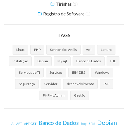
Tirinhas
(1)
Registro de Software
(1)
TAGS
Linux
PHP
Senhor dos Anéis
wsl
Leitura
Instalação
Debian
Mysql
Banco de Dados
ITIL
Serviços de TI
Serviços
IBM DB2
Windows
Segurança
Servidor
desenvolvimento
SSH
PHPMyAdmin
Gestão
Debian
Banco de Dados
AI
APT
APT-GET
blog
BPM