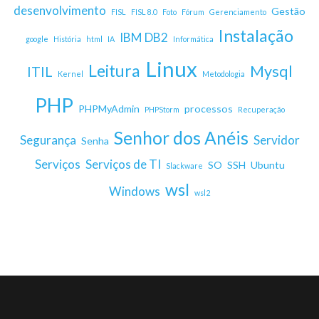
desenvolvimento
Gestão
FISL
FISL 8.0
Foto
Fórum
Gerenciamento
Instalação
IBM DB2
google
História
html
IA
Informática
Linux
Leitura
Mysql
ITIL
Kernel
Metodologia
PHP
PHPMyAdmin
processos
PHPStorm
Recuperação
Senhor dos Anéis
Segurança
Servidor
Senha
Serviços
Serviços de TI
SO
SSH
Ubuntu
Slackware
wsl
Windows
wsl2