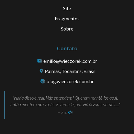
Site
Fragmentos
Sobre
Contato
emilio@wieczorek.com.br
Palmas, Tocantins, Brasil
blog.wieczorek.com.br
Nada disso é real. Não entendem? Querem mantê-los aqui,
então mentem pra vocês. É verde lá fora. Há árvores verdes.…
— Silo