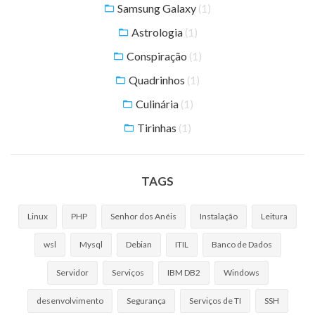
Samsung Galaxy
(1)
Astrologia
(1)
Conspiração
(1)
Quadrinhos
(1)
Culinária
(1)
Tirinhas
(1)
TAGS
Linux
PHP
Senhor dos Anéis
Instalação
Leitura
wsl
Mysql
Debian
ITIL
Banco de Dados
Servidor
Serviços
IBM DB2
Windows
desenvolvimento
Segurança
Serviços de TI
SSH