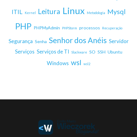
Linux
Leitura
Mysql
ITIL
Kernel
Metodologia
PHP
PHPMyAdmin
processos
PHPStorm
Recuperação
Senhor dos Anéis
Segurança
Servidor
Senha
Serviços
Serviços de TI
SO
SSH
Ubuntu
Slackware
wsl
Windows
wsl2