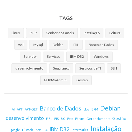
TAGS
Linux
PHP
Senhor dos Anéis
Instalação
Leitura
wsl
Mysql
Debian
ITIL
Banco de Dados
Servidor
Serviços
IBM DB2
Windows
desenvolvimento
Segurança
Serviços de TI
SSH
PHPMyAdmin
Gestão
Debian
Banco de Dados
AI
APT
APT-GET
blog
BPM
desenvolvimento
Gestão
FISL
FISL 8.0
Foto
Fórum
Gerenciamento
Instalação
IBM DB2
google
História
html
IA
Informática