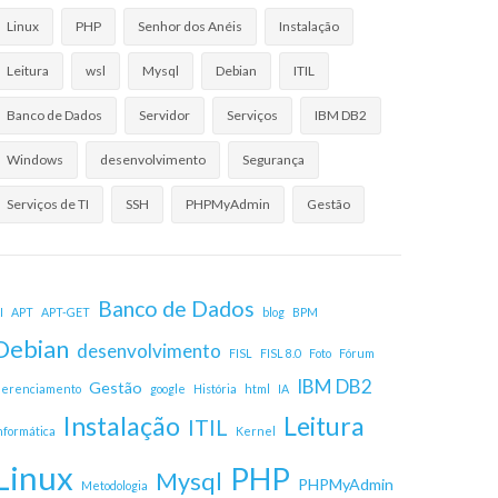
Linux
PHP
Senhor dos Anéis
Instalação
Leitura
wsl
Mysql
Debian
ITIL
Banco de Dados
Servidor
Serviços
IBM DB2
Windows
desenvolvimento
Segurança
Serviços de TI
SSH
PHPMyAdmin
Gestão
Banco de Dados
I
APT
APT-GET
blog
BPM
Debian
desenvolvimento
FISL
FISL 8.0
Foto
Fórum
IBM DB2
Gestão
erenciamento
google
História
html
IA
Instalação
Leitura
ITIL
nformática
Kernel
Linux
PHP
Mysql
PHPMyAdmin
Metodologia