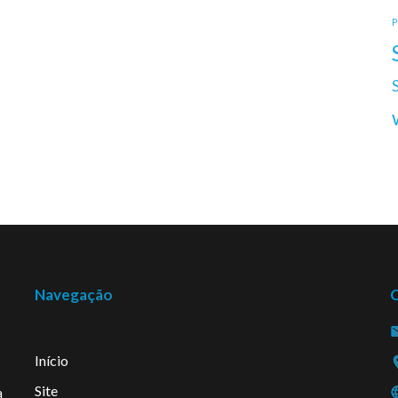
P
Navegação
Início
Site
a