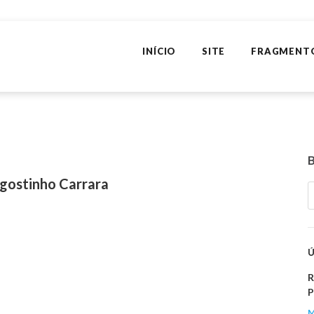
INÍCIO
SITE
FRAGMENT
1
Agostinho Carrara
R
P