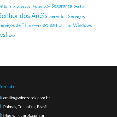
Segurança
processos
Senha
HPStorm
Recuperação
Senhor dos Anéis
Servidor
Serviços
Serviços de TI
Windows
SO
SSH
Ubuntu
Slackware
wsl
wsl2
Contato
emilio@wieczorek.com.br
Palmas, Tocantins, Brasil
blog.wieczorek.com.br