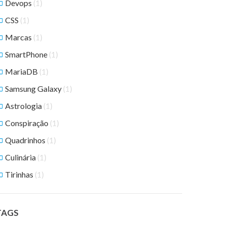
Devops
(1)
CSS
(1)
Marcas
(1)
SmartPhone
(1)
MariaDB
(1)
Samsung Galaxy
(1)
Astrologia
(1)
Conspiração
(1)
Quadrinhos
(1)
Culinária
(1)
Tirinhas
(1)
TAGS