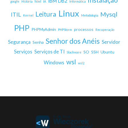
Instalação
IBM DB2
google
História
html
IA
Informática
Linux
Leitura
Mysql
ITIL
Kernel
Metodologia
PHP
PHPMyAdmin
processos
PHPStorm
Recuperação
Senhor dos Anéis
Segurança
Servidor
Senha
Serviços
Serviços de TI
SO
SSH
Ubuntu
Slackware
wsl
Windows
wsl2