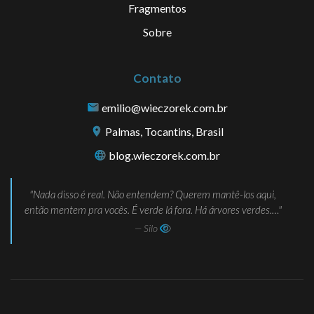
Fragmentos
Sobre
Contato
emilio@wieczorek.com.br
Palmas, Tocantins, Brasil
blog.wieczorek.com.br
Nada disso é real. Não entendem? Querem mantê-los aqui,
então mentem pra vocês. É verde lá fora. Há árvores verdes.…
— Silo