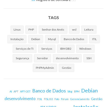
TAGS
Linux
PHP
Senhor dos Anéis
wsl
Leitura
Instalação
Debian
Mysql
Banco de Dados
ITIL
Serviços de TI
Serviços
IBM DB2
Windows
Segurança
Servidor
desenvolvimento
SSH
PHPMyAdmin
Gestão
Debian
Banco de Dados
AI
APT
APT-GET
blog
BPM
desenvolvimento
Gestão
FISL
FISL 8.0
Foto
Fórum
Gerenciamento