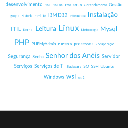
desenvolvimento
Gestão
FISL
FISL 8.0
Foto
Fórum
Gerenciamento
Instalação
IBM DB2
google
História
html
IA
Informática
Linux
Leitura
Mysql
ITIL
Kernel
Metodologia
PHP
PHPMyAdmin
processos
PHPStorm
Recuperação
Senhor dos Anéis
Segurança
Servidor
Senha
Serviços
Serviços de TI
SO
SSH
Ubuntu
Slackware
wsl
Windows
wsl2