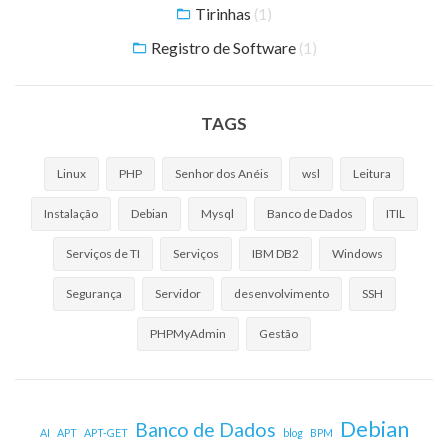
Tirinhas
(1)
Registro de Software
(1)
TAGS
Linux
PHP
Senhor dos Anéis
wsl
Leitura
Instalação
Debian
Mysql
Banco de Dados
ITIL
Serviços de TI
Serviços
IBM DB2
Windows
Segurança
Servidor
desenvolvimento
SSH
PHPMyAdmin
Gestão
Debian
Banco de Dados
AI
APT
APT-GET
blog
BPM