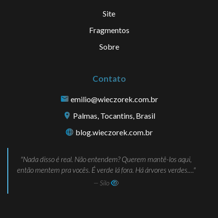
Site
Fragmentos
Sobre
Contato
emilio@wieczorek.com.br
Palmas, Tocantins, Brasil
blog.wieczorek.com.br
Nada disso é real. Não entendem? Querem mantê-los aqui,
então mentem pra vocês. É verde lá fora. Há árvores verdes.…
— Silo