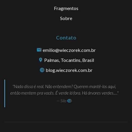
Fragmentos
Sobre
Contato
emilio@wieczorek.com.br
Palmas, Tocantins, Brasil
blog.wieczorek.com.br
Nada disso é real. Não entendem? Querem mantê-los aqui,
então mentem pra vocês. É verde lá fora. Há árvores verdes.…
— Silo