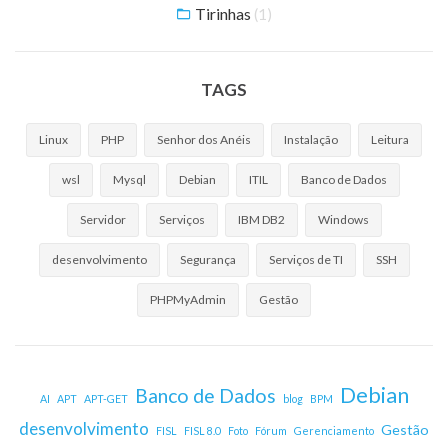
Tirinhas
(1)
TAGS
Linux
PHP
Senhor dos Anéis
Instalação
Leitura
wsl
Mysql
Debian
ITIL
Banco de Dados
Servidor
Serviços
IBM DB2
Windows
desenvolvimento
Segurança
Serviços de TI
SSH
PHPMyAdmin
Gestão
Debian
Banco de Dados
AI
APT
APT-GET
blog
BPM
desenvolvimento
Gestão
FISL
FISL 8.0
Foto
Fórum
Gerenciamento