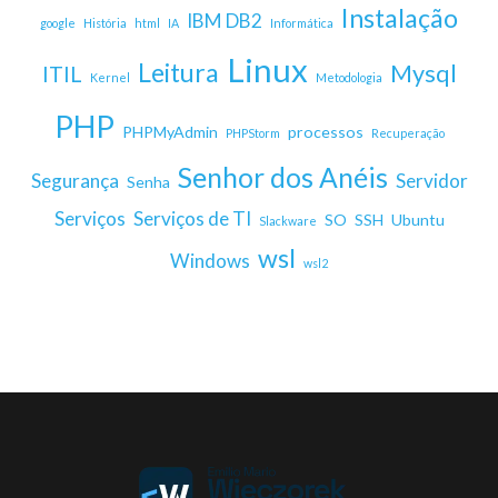
Instalação
IBM DB2
google
História
html
IA
Informática
Linux
Leitura
Mysql
ITIL
Kernel
Metodologia
PHP
PHPMyAdmin
processos
PHPStorm
Recuperação
Senhor dos Anéis
Segurança
Servidor
Senha
Serviços
Serviços de TI
SO
SSH
Ubuntu
Slackware
wsl
Windows
wsl2