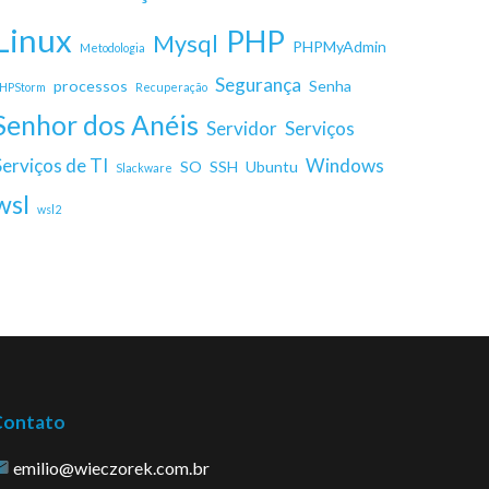
Linux
PHP
Mysql
PHPMyAdmin
Metodologia
Segurança
processos
Senha
HPStorm
Recuperação
Senhor dos Anéis
Servidor
Serviços
Serviços de TI
Windows
SO
SSH
Ubuntu
Slackware
wsl
wsl2
Contato
emilio@wieczorek.com.br