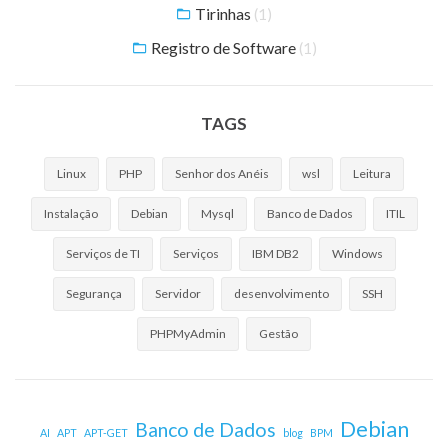
Tirinhas
(1)
Registro de Software
(1)
TAGS
Linux
PHP
Senhor dos Anéis
wsl
Leitura
Instalação
Debian
Mysql
Banco de Dados
ITIL
Serviços de TI
Serviços
IBM DB2
Windows
Segurança
Servidor
desenvolvimento
SSH
PHPMyAdmin
Gestão
Debian
Banco de Dados
AI
APT
APT-GET
blog
BPM