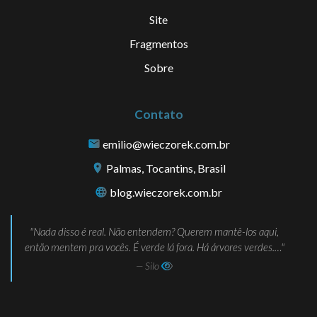
Site
Fragmentos
Sobre
Contato
emilio@wieczorek.com.br
Palmas, Tocantins, Brasil
blog.wieczorek.com.br
Nada disso é real. Não entendem? Querem mantê-los aqui,
então mentem pra vocês. É verde lá fora. Há árvores verdes.…
— Silo