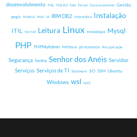
desenvolvimento
Gestão
FISL
FISL 8.0
Foto
Fórum
Gerenciamento
Instalação
IBM DB2
google
História
html
IA
Informática
Linux
Leitura
Mysql
ITIL
Kernel
Metodologia
PHP
PHPMyAdmin
processos
PHPStorm
Recuperação
Senhor dos Anéis
Segurança
Servidor
Senha
Serviços
Serviços de TI
SO
SSH
Ubuntu
Slackware
wsl
Windows
wsl2